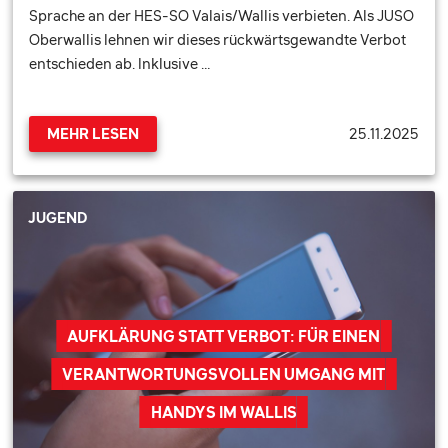
Sprache an der HES-SO Valais/Wallis verbieten. Als JUSO
Oberwallis lehnen wir dieses rückwärtsgewandte Verbot
entschieden ab. Inklusive …
25.11.2025
MEHR LESEN
JUGEND
AUFKLÄRUNG STATT VERBOT: FÜR EINEN
VERANTWORTUNGSVOLLEN UMGANG MIT
HANDYS IM WALLIS